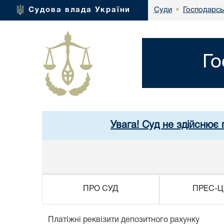
Господарсь
Судова влада України
Суди
•
Го
Увага! Суд не здійснює 
ПРО СУД
ПРЕС-Ц
Платiжнi реквiзити депозитного рахунку