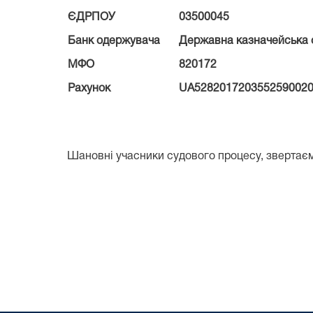
ЄДРПОУ
03500045
Банк одержувача
Державна казначейська с
МФО
820172
Рахунок
UA5282017203552590020
Шановні учасники судового процесу, звертає