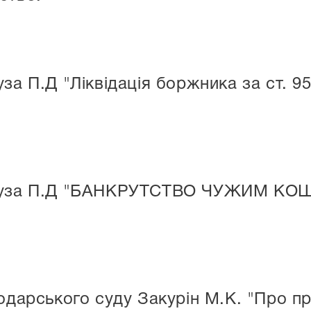
за П.Д "Ліквідація боржника за ст. 9
гуза П.Д "БАНКРУТСТВО ЧУЖИМ КОШТ
подарського суду Закурін М.К. "Про п