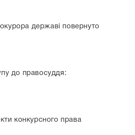
рокурора державі повернуто
упу до правосуддя:
екти конкурсного права