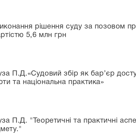
иконання рішення суду за позовом п
ртістю 5,6 млн грн
уза П.Д.«Судовий збір як бар’єр дост
рти та національна практика»
уза П.Д. "Теоретичні та практичні асп
мету."