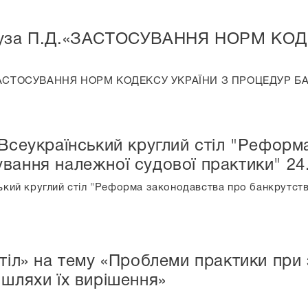
игуза П.Д.«ЗАСТОСУВАННЯ НОРМ КО
.«ЗАСТОСУВАННЯ НОРМ КОДЕКСУ УКРАЇНИ З ПРОЦЕДУР 
 Всеукраїнський круглий стіл "Рефор
вання належної судової практики" 24
ський круглий стіл "Реформа законодавства про банкрутст
стіл» на тему «Проблеми практики при
 шляхи їх вирішення»