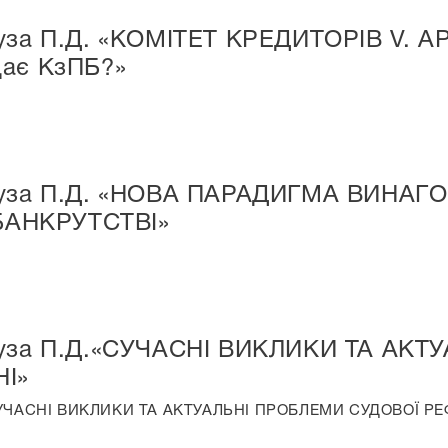
игуза П.Д. «КОМІТЕТ КРЕДИТОРІВ V.
щає КзПБ?»
игуза П.Д. «НОВА ПАРАДИГМА ВИНА
АНКРУТСТВІ»
игуза П.Д.«СУЧАСНІ ВИКЛИКИ ТА АК
І»
.«СУЧАСНІ ВИКЛИКИ ТА АКТУАЛЬНІ ПРОБЛЕМИ СУДОВОЇ РЕ