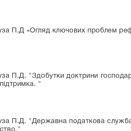
уза П.Д «Огляд ключових проблем реф
уза П.Д. "Здобутки доктрини господар
підтримка. "
уза П.Д. "Державна податкова служба 
ство."