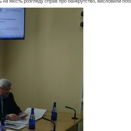
ть на якість розгляду справ про банкрутство, висловили по