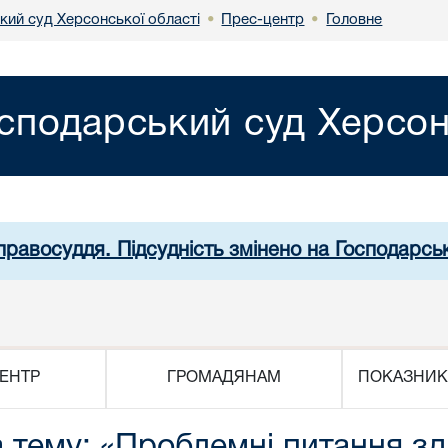
кий суд Херсонської області
Прес-центр
Головне
•
•
сподарський суд Херсон
правосуддя. Підсудність змінено на Господарсь
ЕНТР
ГРОМАДЯНАМ
ПОКАЗНИК
а тему: «Проблемні питання зд