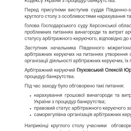
Кодексу України з процедур банкрутства.
Перед присутніми виступив суддя Південно-з
круглого столу з особливостями нарахування т
Голова Господарського суду Херсонської облас
проблемних питаннях винагороди та витрат арб
статусу арбітражного керуючого, відповідно до
Заступник начальника Південного міжрегіон
арбітражних керуючих на питаннях утворення 
організації діяльності арбітражних керуючих, їх
Арбітражний керуючий
Глуховський Олексій Юр
процедур банкрутства.
Під час заходу було обговорено такі питання:
нарахування грошової винагороди та витр
України з процедур банкрутства;
правовий статус арбітражного керуючого за
саморегулівна організація арбітражних кер
Наприкінці круглого столу учасники обговори