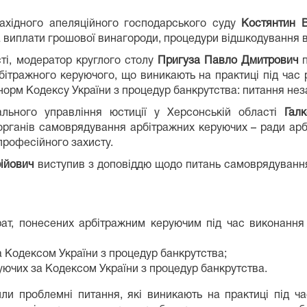
ахідного апеляційного господарського суду
Костянтин В
а виплати грошової винагороди, процедури відшкодування 
ті, модератор круглого столу
Пригуза Павло Дмитрович
п
ітражного керуючого, що виникають на практиці під час 
 норм Кодексу України з процедур банкрутства: питання не
ального управління юстиції у Херсонській області
Гал
органів самоврядування арбітражних керуючих – ради арбі
 професійного захисту.
ійович
виступив з доповіддю щодо питань самоврядування
ат, понесених арбітражним керуючим під час виконання 
 Кодексом України з процедур банкрутства;
уючих за Кодексом України з процедур банкрутства.
ли проблемні питання, які виникають на практиці під ча