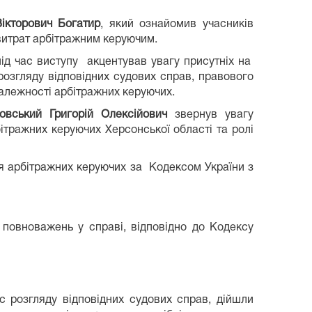
ікторович Богатир
, який ознайомив учасників
витрат арбітражним керуючим.
ід час виступу акцентував увагу присутніх на
розгляду відповідних судових справ, правового
залежності арбітражних керуючих.
ковський Григорій Олексійович
звернув увагу
тражних керуючих Херсонської області та ролі
 арбітражних керуючих за Кодексом України з
повноважень у справі, відповідно до Кодексу
с розгляду відповідних судових справ, дійшли