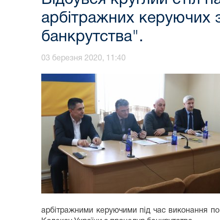
арбітражних керуючих 
банкрутства".
03 березня 2020, 11:40
арбітражними керуючими під час виконання по