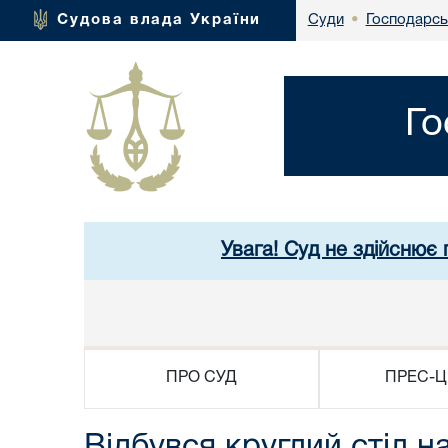
Господарсь
Судова влада України
Суди
•
Го
Увага! Суд не здійснює 
ПРО СУД
ПРЕС-Ц
Відбувся круглий стіл н